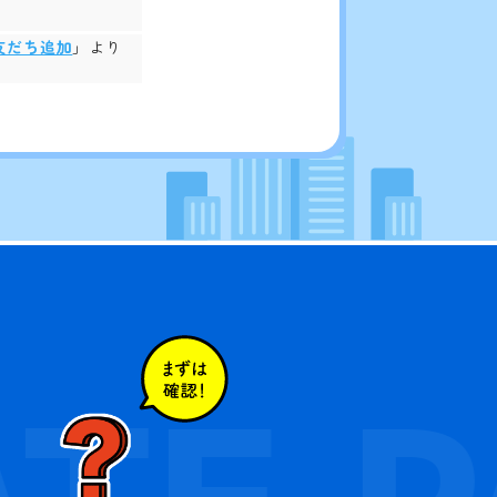
E友だち追加
」より
TE
P