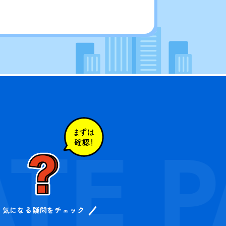
TE
P
気になる疑問をチェック