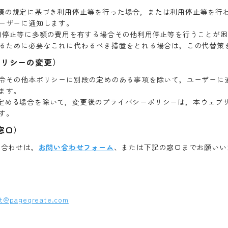
は，前項の規定に基づき利用停止等を行った場合，または利用停止等を
ーザーに通知します。
用停止等に多額の費用を有する場合その他利用停止等を行うことが
るために必要なこれに代わるべき措置をとれる場合は，この代替策
ポリシーの変更）
令その他本ポリシーに別段の定めのある事項を除いて，ユーザーに
ます。
が別途定める場合を除いて，変更後のプライバシーポリシーは，本ウェ
す。
窓口）
い合わせは，
お問い合わせフォーム
、または下記の窓口までお願いい
ct@pageqreate.com