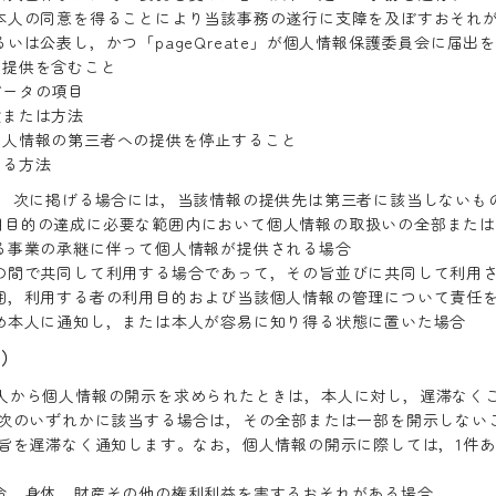
本人の同意を得ることにより当該事務の遂行に支障を及ぼすおそれ
いは公表し，かつ「pageQreate」が個人情報保護委員会に届出
の提供を含むこと
データの項目
段または方法
個人情報の第三者への提供を停止すること
ける方法
，次に掲げる場合には，当該情報の提供先は第三者に該当しないも
」が利用目的の達成に必要な範囲内において個人情報の取扱いの全部また
る事業の承継に伴って個人情報が提供される場合
の間で共同して利用する場合であって，その旨並びに共同して利用
囲，利用する者の利用目的および当該個人情報の管理について責任
め本人に通知し，または本人が容易に知り得る状態に置いた場合
示）
は，本人から個人情報の開示を求められたときは，本人に対し，遅滞な
次のいずれかに該当する場合は，その全部または一部を開示しない
旨を遅滞なく通知します。なお，個人情報の開示に際しては，1件あた
命，身体，財産その他の権利利益を害するおそれがある場合