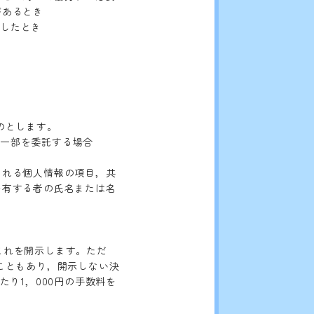
があるとき
をしたとき
のとします。
は一部を委託する場合
される個人情報の項目，共
を有する者の氏名または名
くこれを開示します。ただ
こともあり，開示しない決
り1，000円の手数料を