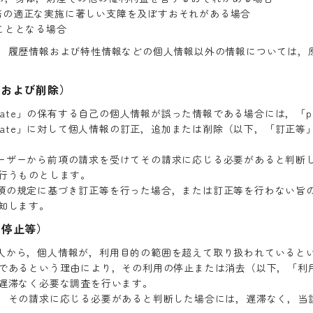
」の業務の適正な実施に著しい支障を及ぼすおそれがある場合
こととなる場合
，履歴情報および特性情報などの個人情報以外の情報については，
正および削除）
eate」の保有する自己の個人情報が誤った情報である場合には，「pag
reate」に対して個人情報の訂正，追加または削除（以下，「訂正
は，ユーザーから前項の請求を受けてその請求に応じる必要があると判
行うものとします。
は，前項の規定に基づき訂正等を行った場合，または訂正等を行わない
知します。
用停止等）
は，本人から，個人情報が，利用目的の範囲を超えて取り扱われている
であるという理由により，その利用の停止または消去（以下，「利
遅滞なく必要な調査を行います。
，その請求に応じる必要があると判断した場合には，遅滞なく，当