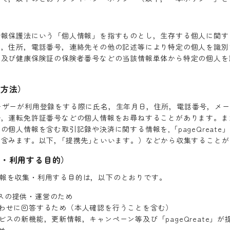
情報保護法にいう「個人情報」を指すものとし，生存する個人に関す
日，住所，電話番号，連絡先その他の記述等により特定の個人を識別
，及び健康保険証の保険者番号などの当該情報単体から特定の個人を
集方法）
 は，ユーザーが利用登録をする際に氏名，生年月日，住所，電話番号，メ
号，運転免許証番号などの個人情報をお尋ねすることがあります。ま
の個人情報を含む取引記録や決済に関する情報を,「pageQreate
含みます。以下，｢提携先｣といいます。）などから収集することが
集・利用する目的）
個人情報を収集・利用する目的は，以下のとおりです。
ービスの提供・運営のため
わせに回答するため（本人確認を行うことを含む）
スの新機能，更新情報，キャンペーン等及び「pageQreate」