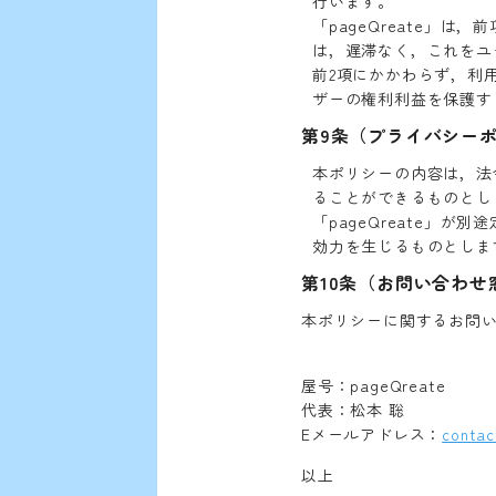
行います。
「pageQreate」
は，遅滞なく，これをユ
前2項にかかわらず，利
ザーの権利利益を保護す
第9条（プライバシー
本ポリシーの内容は，法
ることができるものとし
「pageQreate」
効力を生じるものとしま
第10条（お問い合わせ
本ポリシーに関するお問
屋号：pageQreate
代表：松本 聡
Eメールアドレス：
conta
以上