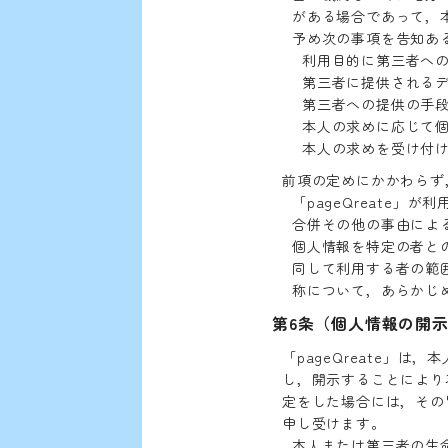
がある場合であって，
予め次の事項を告知ある
利用目的に第三者へ
第三者に提供される
第三者への提供の手
本人の求めに応じて
本人の求めを受け付
前項の定めにかかわらず
「pageQreate
合併その他の事由によ
個人情報を特定の者と
同して利用する者の範
称について，あらかじ
第6条（個人情報の開
「pageQreate」
し，開示することにより
定をした場合には，その
申し受けます。
本人または第三者の生