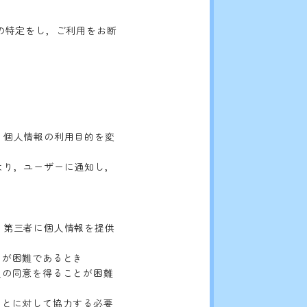
icy
p
の特定をし，ご利用をお断
cy
privacy-poli
り，個人情報の利用目的を変
により，ユーザーに通知し，
く，第三者に個人情報を提供
。
とが困難であるとき
人の同意を得ることが困難
ことに対して協力する必要