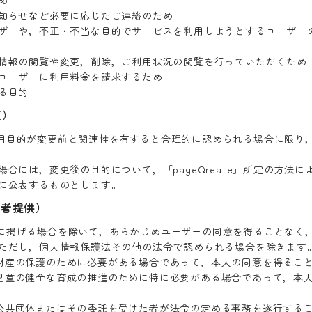
y-pol
め
知らせなど必要に応じたご連絡のため
ザーや，不正・不当な目的でサービスを利用しようとするユーザー
情報の閲覧や変更，削除，ご利用状況の閲覧を行っていただくため
ユーザーに利用料金を請求するため
る目的
y
privacy-poli
更）
は，利用目的が変更前と関連性を有すると合理的に認められる場合に限
合には，変更後の目的について，「pageQreate」所定の方法
に公表するものとします。
三者提供）
は，次に掲げる場合を除いて，あらかじめユーザーの同意を得ることな
ただし，個人情報保護法その他の法令で認められる場合を除きます
財産の保護のために必要がある場合であって，本人の同意を得るこ
児童の健全な育成の推進のために特に必要がある場合であって，本
公共団体またはその委託を受けた者が法令の定める事務を遂行する