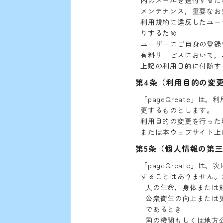
rivac
内のメールを送付するた
メンテナンス，重要なお
利用規約に違反したユー
りするため
ユーザーにご自身の登録
有料サービスにおいて，
上記の利用目的に付随す
cy
privacy-polic
第4条（利用目的の変
「pageQreate」
更するものとします。
利用目的の変更を行った場
または本ウェブサイト上
第5条（個人情報の第
「pageQreate」
することはありません。
人の生命，身体または
公衆衛生の向上または
であるとき
国の機関もしくは地方